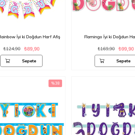
Rainbow İyi ki Doğdun Harf Afiş
Flamingo İyi ki Doğdun Ha
₺124,90
₺169,90
₺89,90
₺99,90
Sepete
Sepete
Ekle
Ekle
%38
İndirim
%38İndirim