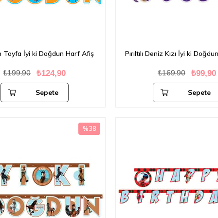
 Tayfa İyi ki Doğdun Harf Afiş
Pırıltılı Deniz Kızı İyi ki Doğdu
₺199,90
₺169,90
₺124,90
₺99,90
Sepete
Sepete
Ekle
Ekle
%38
İndirim
%38İndirim