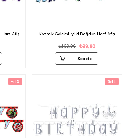
n Harf Afiş
Kozmik Galaksi İyi ki Doğdun Harf Afiş
₺169,90
₺99,90
Sepete
Ekle
%19
%41
İndirim
İndirim
%19İndirim
%41İndirim