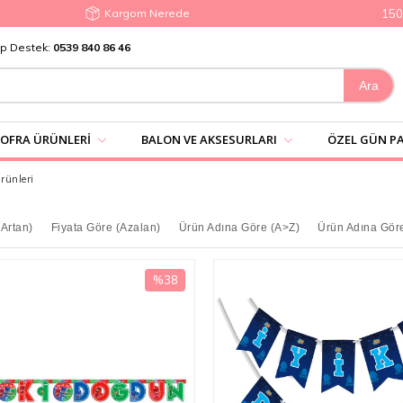
Kargom Nerede
1500₺ 
p Destek:
0539 840 86 46
SOFRA ÜRÜNLERI
BALON VE AKSESURLARI
ÖZEL GÜN PA
ünleri
(Artan)
Fiyata Göre (Azalan)
Ürün Adına Göre (A>Z)
Ürün Adına Gör
%38
İndirim
%38İndirim