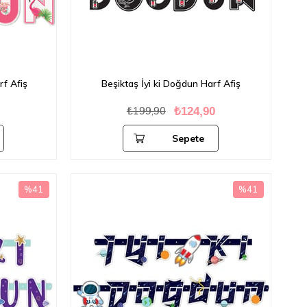
rf Afiş
Beşiktaş İyi ki Doğdun Harf Afiş
₺199,90
₺124,90
Sepete
Ekle
%41
%41
İndirim
İndirim
%41İndirim
%41İndirim