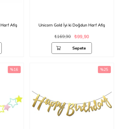
Harf Afiş
Unicorn Gold İyi ki Doğdun Harf Afiş
₺169,90
₺99,90
Sepete
Ekle
%16
%25
İndirim
İndirim
%16İndirim
%25İndirim