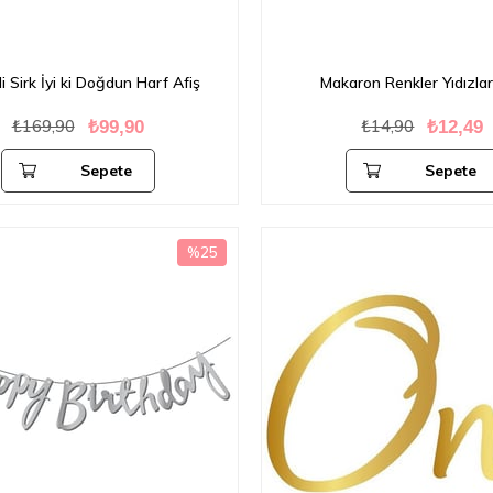
i Sirk İyi ki Doğdun Harf Afiş
Makaron Renkler Yıdızlar
₺169,90
₺14,90
₺99,90
₺12,49
Sepete
Sepete
Ekle
Ekle
%25
İndirim
%25İndirim