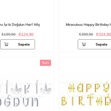
u İyi ki Doğdun Harf Afiş
Miraculous Happy Birthday H
₺199,90
₺399,90
₺124,90
₺324,9
Sepete
Sepete
Ekle
Ekle
%41
İndirim
%41İndirim