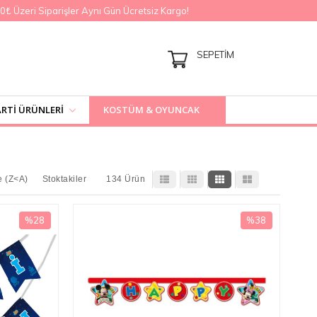
Üzeri Siparişler Aynı Gün Ücretsiz Kargo!
SEPETIM
RTI ÜRÜNLERI
KOSTÜM & OYUNCAK
e (Z<A)
Stoktakiler
134 Ürün
%28
%38
İndirim
İndirim
%28İndirim
%38İndirim