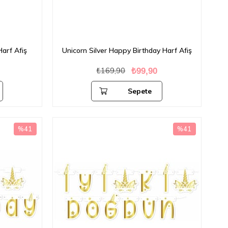
arf Afiş
Unicorn Silver Happy Birthday Harf Afiş
₺169,90
0
₺99,90
Sepete
Ekle
%41
%41
İndirim
İndirim
%41İndirim
%41İndirim