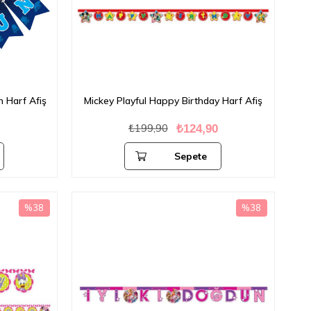
n Harf Afiş
Mickey Playful Happy Birthday Harf Afiş
₺199,90
₺124,90
Sepete
Ekle
%38
%38
İndirim
İndirim
%38İndirim
%38İndirim