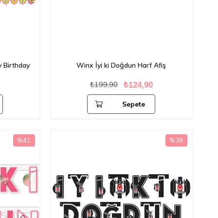
 Birthday
Winx İyi ki Doğdun Harf Afiş
₺199,90
0
₺124,90
Sepete
Ekle
%41
%38
İndirim
İndirim
%41İndirim
%38İndirim