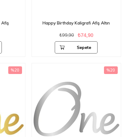
 Afiş
Happy Birthday Kaligrafi Afiş Altın
₺99,90
₺74,90
Sepete
Ekle
%20
%20
İndirim
İndirim
%20İndirim
%20İndirim