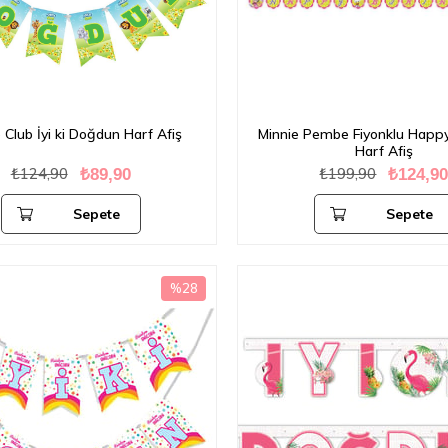
 Club İyi ki Doğdun Harf Afiş
Minnie Pembe Fiyonklu Happy
Harf Afiş
₺124,90
₺199,90
₺89,90
₺124,9
Sepete
Sepete
Ekle
Ekle
%28
İndirim
%28İndirim