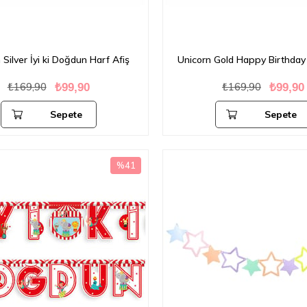
 Silver İyi ki Doğdun Harf Afiş
Unicorn Gold Happy Birthday 
₺169,90
₺169,90
₺99,90
₺99,90
Sepete
Sepete
Ekle
Ekle
%41
İndirim
%41İndirim