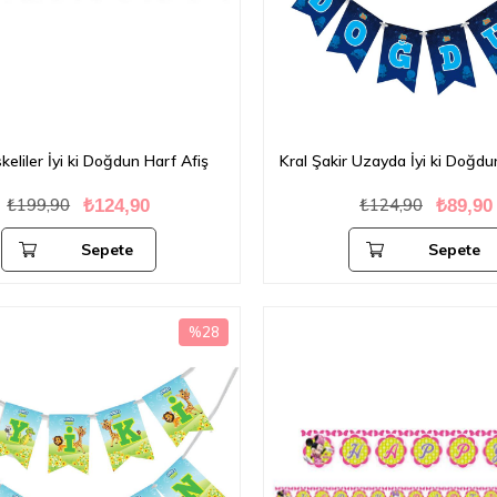
keliler İyi ki Doğdun Harf Afiş
Kral Şakir Uzayda İyi ki Doğdu
₺199,90
₺124,90
₺124,90
₺89,90
Sepete
Sepete
Ekle
Ekle
%28
İndirim
%28İndirim