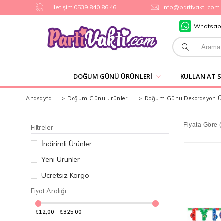
İletişim 0539 840 86 46
info@partivakti.com
Whatsap
DOĞUM GÜNÜ ÜRÜNLERI
KULLAN AT 
Anasayfa
>
Doğum Günü Ürünleri
>
Doğum Günü Dekorasyon Ür
Fiyata Göre 
Filtreler
İndirimli Ürünler
Yeni Ürünler
Ücretsiz Kargo
Fiyat Aralığı
₺12,00 - ₺325,00