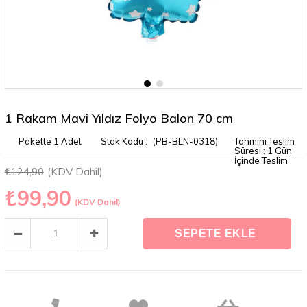
1 Rakam Mavi Yıldız Folyo Balon 70 cm
Pakette 1 Adet
(PB-BLN-0318)
Tahmini Teslim
Süresi
:
1 Gün
İçinde Teslim
₺124,90
(KDV Dahil)
₺99,90
(KDV Dahil)