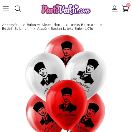
0
Anasayfa
>
Balon ve Aksesurları
>
Lateks Balonlar
>
Baskılı Balonlar
>
Atatürk Baskılı Lateks Balon 10'lu