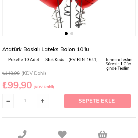
Atatürk Baskılı Lateks Balon 10'lu
Pakette 10 Adet
(PV-BLN-1641)
Tahmini Teslim
Süresi
:
1 Gün
İçinde Teslim
₺149,90
(KDV Dahil)
₺99,90
(KDV Dahil)