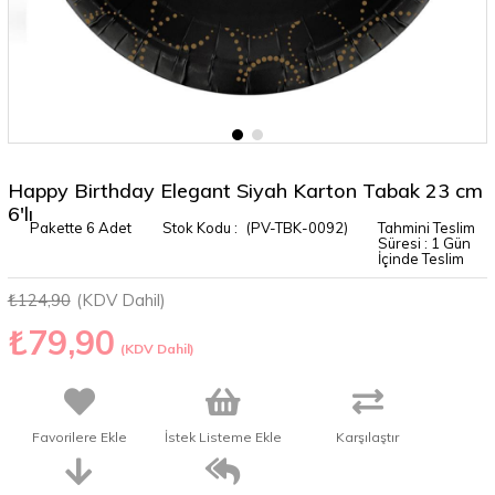
Happy Birthday Elegant Siyah Karton Tabak 23 cm
6'lı
Pakette 6 Adet
(PV-TBK-0092)
Tahmini Teslim
Süresi
:
1 Gün
İçinde Teslim
₺124,90
(KDV Dahil)
₺79,90
(KDV Dahil)
Favorilere Ekle
İstek Listeme Ekle
Karşılaştır