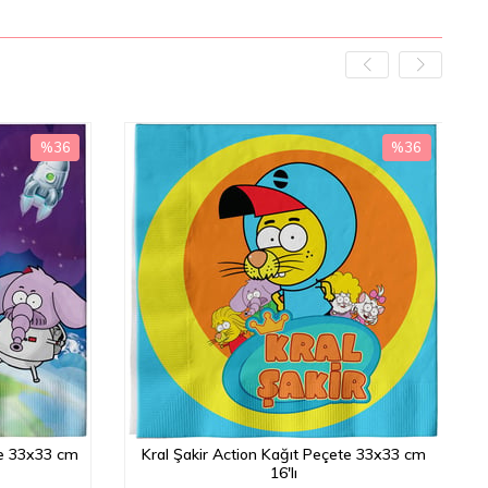
%36
%36
İndirim
İndirim
%36İndirim
%36İndirim
te 33x33 cm
Kral Şakir Action Kağıt Peçete 33x33 cm
16'lı