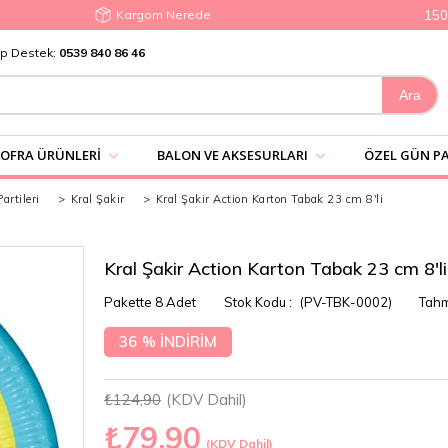
Kargom Nerede
1500₺ 
p Destek:
0539 840 86 46
SOFRA ÜRÜNLERI
BALON VE AKSESURLARI
ÖZEL GÜN PA
rtileri
>
Kral Şakir
>
Kral Şakir Action Karton Tabak 23 cm 8'li
Kral Şakir Action Karton Tabak 23 cm 8'li
Pakette 8 Adet
(PV-TBK-0002)
Tahm
36
%
İNDIRIM
₺124,90
(KDV Dahil)
₺79,90
(KDV Dahil)