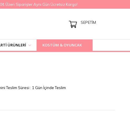
Üzeri Siparişler Aynı Gün Ücretsiz Kargo!
SEPETIM
RTI ÜRÜNLERI
KOSTÜM & OYUNCAK
ini Teslim Süresi
:
1 Gün İçinde Teslim