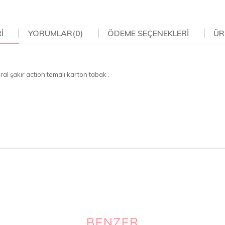
I
YORUMLAR
(0)
ÖDEME SEÇENEKLERI
ÜR
al şakir action temalı karton tabak .
BENZER