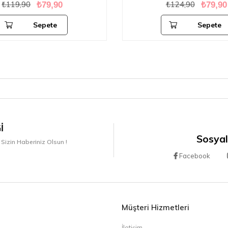
₺119,90
₺124,90
₺79,90
₺79,90
Sepete
Sepete
Ekle
Ekle
I
Sosyal
 Sizin Haberiniz Olsun !
Facebook
Müşteri Hizmetleri
İletişim