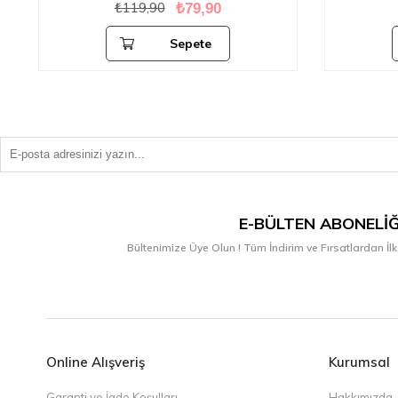
₺119,90
₺79,90
Sepete
Ekle
E-BÜLTEN ABONELIĞ
Bültenimize Üye Olun ! Tüm İndirim ve Fırsatlardan İlk
Online Alışveriş
Kurumsal
Garanti ve İade Koşulları
Hakkımızda