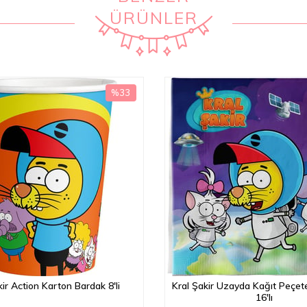
ÜRÜNLER
%33
İndirim
%33İndirim
kir Action Karton Bardak 8'li
Kral Şakir Uzayda Kağıt Peçe
16'lı