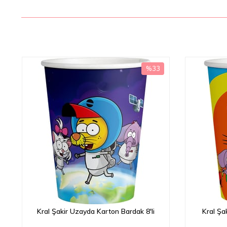
%33
İndirim
irim
%33İndirim
i
Kral Şakir Uzayda Karton Bardak 8'li
Kral Şa