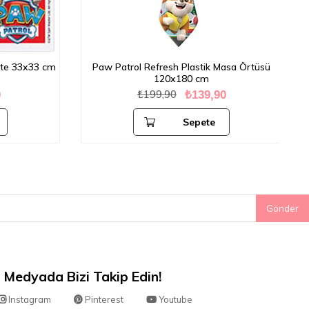
ete 33x33 cm
Paw Patrol Refresh Plastik Masa Örtüsü
120x180 cm
₺199,90
₺139,90
Sepete
Ekle
Gönder
 Medyada Bizi Takip Edin!
Instagram
Pinterest
Youtube