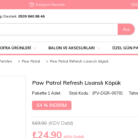
Kargom Nerede
1500₺ 
p Destek:
0539 840 86 46
SOFRA ÜRÜNLERI
BALON VE AKSESURLARI
ÖZEL GÜN PA
rtileri
>
Paw Patrol
>
Paw Patrol Refresh Lisanslı Köpük
Paw Patrol Refresh Lisanslı Köpük
Pakette 1 Adet
(PV-DGR-0070)
Tahm
64
%
İNDIRIM
₺69,90
(KDV Dahil)
₺24,90
(KDV Dahil)