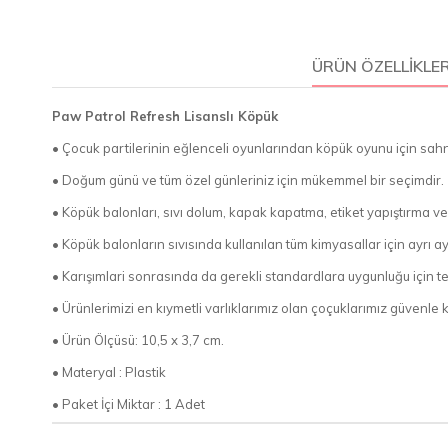
ÜRÜN ÖZELLIKLER
Paw Patrol Refresh Lisanslı Köpük
• Çocuk partilerinin eğlenceli oyunlarından köpük oyunu için sah
• Doğum günü ve tüm özel günleriniz için mükemmel bir seçimdir.
• Köpük balonları, sıvı dolum, kapak kapatma, etiket yapıştırma 
• Köpük balonların sıvısında kullanılan tüm kimyasallar için ayrı ayrı
• Karışımlari sonrasında da gerekli standardlara uygunluğu için test 
• Ürünlerimizi en kıymetli varlıklarımız olan çoçuklarımız güvenle ku
• Ürün Ölçüsü: 10,5 x 3,7 cm.
• Materyal : Plastik
• Paket İçi Miktar : 1 Adet