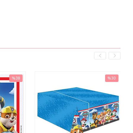
%38
%30
İndirim
İndirim
%38İndirim
%30İndirim