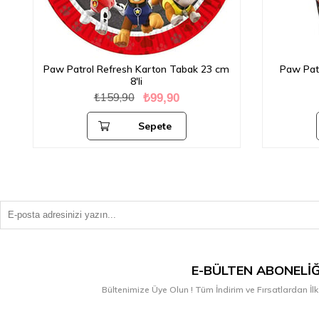
Paw Patrol Refresh Karton Tabak 23 cm
Paw Patr
8'li
₺159,90
₺99,90
Sepete
Ekle
E-BÜLTEN ABONELIĞ
Bültenimize Üye Olun ! Tüm İndirim ve Fırsatlardan İlk