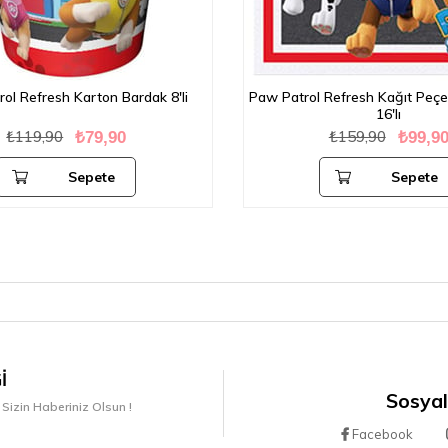
ol Refresh Karton Bardak 8'li
Paw Patrol Refresh Kağıt Peç
16'lı
₺119,90
₺159,90
₺79,90
₺99,90
Sepete
Sepete
Ekle
Ekle
I
Sosyal
 Sizin Haberiniz Olsun !
Facebook