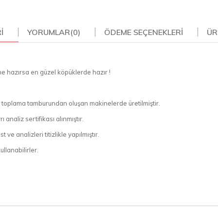
I
YORUMLAR
(0)
ÖDEME SEÇENEKLERI
ÜR
ne hazırsa en güzel köpüklerde hazır !
ve toplama tamburundan oluşan makinelerde üretilmiştir.
 analiz sertifikası alınmıştır.
ve analizleri titizlikle yapılmıştır.
llanabilirler.