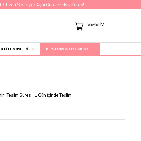
Üzeri Siparişler Aynı Gün Ücretsiz Kargo!
SEPETIM
RTI ÜRÜNLERI
KOSTÜM & OYUNCAK
ini Teslim Süresi
:
1 Gün İçinde Teslim