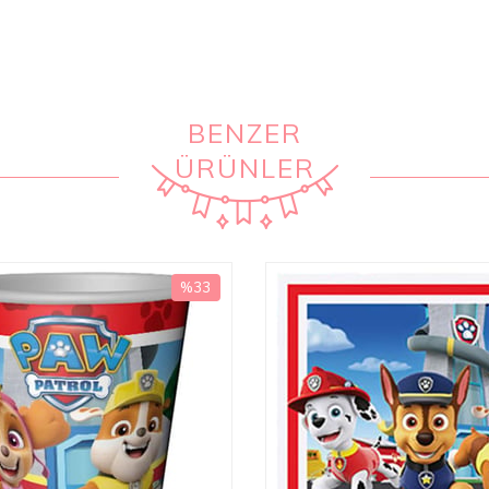
BENZER
ÜRÜNLER
%33
İndirim
%33İndirim