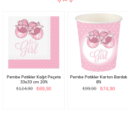
Pembe Patikler Kağıt Peçete
Pembe Patikler Karton Bardak
33x33 cm 20'li
8'li
₺124,90
₺99,90
₺89,90
₺74,90