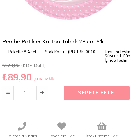
Pembe Patikler Karton Tabak 23 cm 8'li
Pakette 8 Adet
(PB-TBK-0010)
Tahmini Teslim
Süresi
:
1 Gün
İçinde Teslim
₺124,90
(KDV Dahil)
₺89,90
(KDV Dahil)
Telefonla Sipariş
Favorilere Ekle
İstek Listeme Ekle