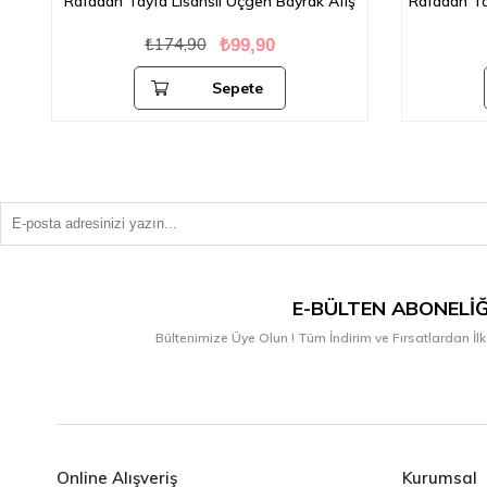
Rafadan Tayfa Lisanslı Üçgen Bayrak Afiş
Rafadan Tay
₺174,90
₺99,90
Sepete
Ekle
E-BÜLTEN ABONELIĞ
Bültenimize Üye Olun ! Tüm İndirim ve Fırsatlardan İlk
Online Alışveriş
Kurumsal