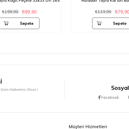
fa Kağıt Peçete 33x33 cm 16'lı
Rafadan Tayfa Karton Bard
₺159,90
₺119,90
₺99,90
₺79,90
Sepete
Sepete
Ekle
Ekle
I
Sosyal
 Sizin Haberiniz Olsun !
Facebook
Müşteri Hizmetleri