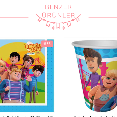
BENZER
ÜRÜNLER
%38
İndirim
%38İndirim