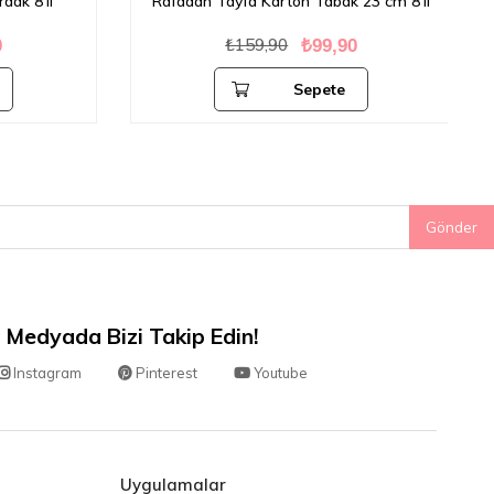
ak 8'li
Rafadan Tayfa Karton Tabak 23 cm 8'li
₺159,90
₺99,90
Sepete
Ekle
Gönder
 Medyada Bizi Takip Edin!
Instagram
Pinterest
Youtube
Uygulamalar