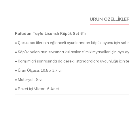
ÜRÜN ÖZELLIKLER
Rafadan Tayfa Lisanslı Köpük Set 6'lı
• Çocuk partilerinin eğlenceli oyunlarından köpük oyunu için sah
• Köpük balonların sıvısında kullanılan tüm kimyasallar için ayrı ayrı
• Karışımlari sonrasında da gerekli standardlara uygunluğu için test 
• Ürün Ölçüsü: 10,5 x 3,7 cm.
• Materyal : Sıvı
• Paket İçi Miktar : 6 Adet