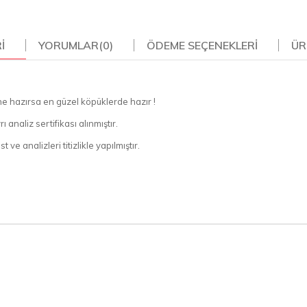
I
YORUMLAR
(0)
ÖDEME SEÇENEKLERI
ÜR
ne hazırsa en güzel köpüklerde hazır !
 analiz sertifikası alınmıştır.
ve analizleri titizlikle yapılmıştır.