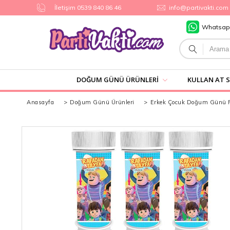
İletişim 0539 840 86 46
info@partivakti.com
Whatsap
DOĞUM GÜNÜ ÜRÜNLERI
KULLAN AT 
Anasayfa
>
Doğum Günü Ürünleri
>
Erkek Çocuk Doğum Günü Pa