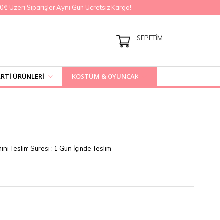
Üzeri Siparişler Aynı Gün Ücretsiz Kargo!
SEPETIM
RTI ÜRÜNLERI
KOSTÜM & OYUNCAK
ini Teslim Süresi
:
1 Gün İçinde Teslim