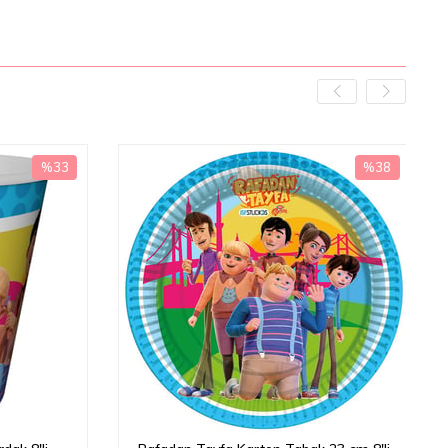
%33
%38
İndirim
İndirim
%33İndirim
%38İndirim