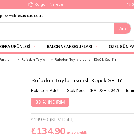
Kargom Nerede
1500₺ 
p Destek:
0539 840 86 46
SOFRA ÜRÜNLERI
BALON VE AKSESURLARI
ÖZEL GÜN PA
rtileri
>
Rafadan Tayfa
>
Rafadan Tayfa Lisanslı Köpük Set 6'lı
Rafadan Tayfa Lisanslı Köpük Set 6'lı
Pakette 6 Adet
(PV-DGR-0042)
Tahm
33
%
İNDIRIM
₺199,90
(KDV Dahil)
₺134,90
(KDV Dahil)