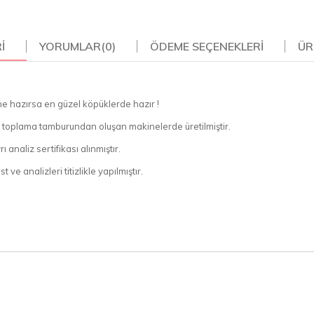
I
YORUMLAR
(0)
ÖDEME SEÇENEKLERI
ÜR
ne hazırsa en güzel köpüklerde hazır !
ve toplama tamburundan oluşan makinelerde üretilmiştir.
 analiz sertifikası alınmıştır.
ve analizleri titizlikle yapılmıştır.