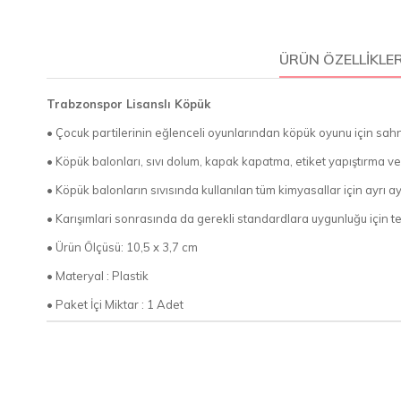
ÜRÜN ÖZELLIKLER
Trabzonspor Lisanslı Köpük
• Çocuk partilerinin eğlenceli oyunlarından köpük oyunu için sah
• Köpük balonları, sıvı dolum, kapak kapatma, etiket yapıştırma 
• Köpük balonların sıvısında kullanılan tüm kimyasallar için ayrı ayrı
• Karışımlari sonrasında da gerekli standardlara uygunluğu için test 
• Ürün Ölçüsü: 10,5 x 3,7 cm
• Materyal : Plastik
• Paket İçi Miktar : 1 Adet