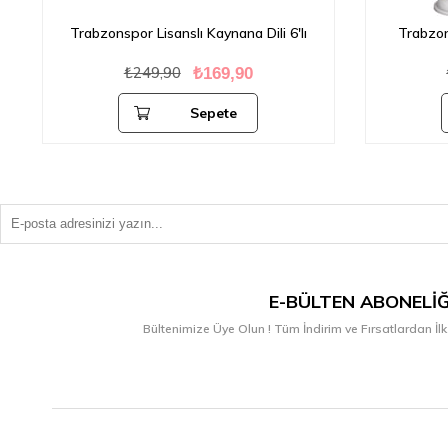
Trabzonspor Lisanslı Kaynana Dili 6'lı
Trabzon
₺249,90
₺169,90
Sepete
Ekle
E-BÜLTEN ABONELIĞ
Bültenimize Üye Olun ! Tüm İndirim ve Fırsatlardan İlk