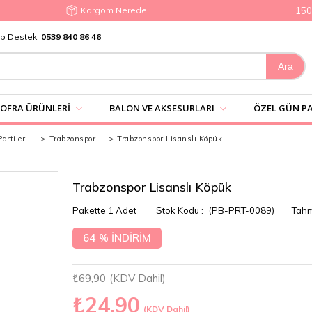
Kargom Nerede
1500₺ 
p Destek:
0539 840 86 46
SOFRA ÜRÜNLERI
BALON VE AKSESURLARI
ÖZEL GÜN PA
rtileri
>
Trabzonspor
>
Trabzonspor Lisanslı Köpük
Trabzonspor Lisanslı Köpük
Pakette 1 Adet
(PB-PRT-0089)
Tahm
64
%
İNDIRIM
₺69,90
(KDV Dahil)
₺24,90
(KDV Dahil)