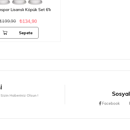
spor Lisanslı Köpük Set 6'lı
₺199,90
₺134,90
Sepete
Ekle
I
Sosyal
 Sizin Haberiniz Olsun !
Facebook