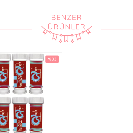
BENZER
ÜRÜNLER
%33
İndirim
%33İndirim