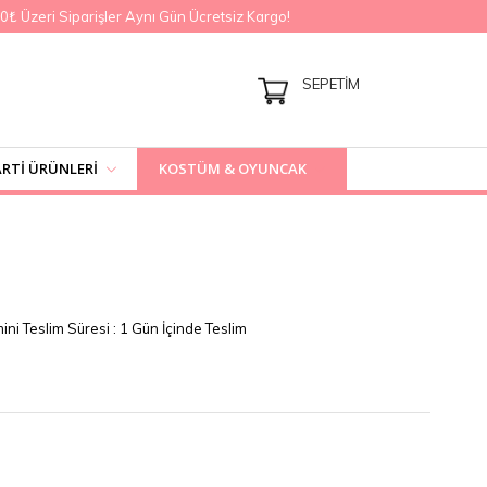
Üzeri Siparişler Aynı Gün Ücretsiz Kargo!
SEPETIM
RTI ÜRÜNLERI
KOSTÜM & OYUNCAK
ini Teslim Süresi
:
1 Gün İçinde Teslim