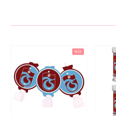
%32
İndirim
%32İndirim