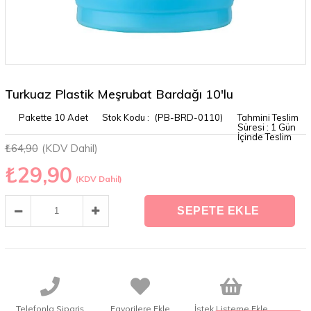
Turkuaz Plastik Meşrubat Bardağı 10'lu
Pakette 10 Adet
(PB-BRD-0110)
Tahmini Teslim
Süresi
:
1 Gün
İçinde Teslim
₺64,90
(KDV Dahil)
₺29,90
(KDV Dahil)
Telefonla Sipariş
Favorilere Ekle
İstek Listeme Ekle